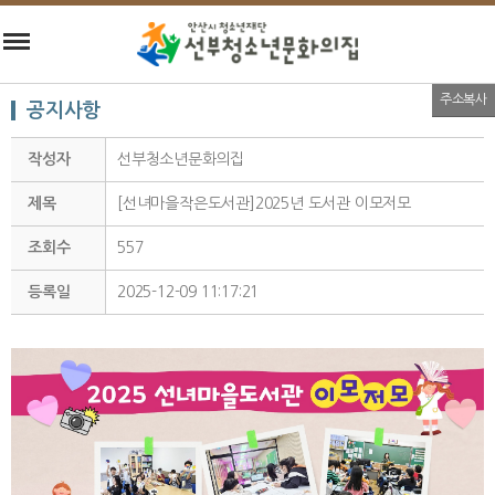
주소복사
공지사항
작성자
선부청소년문화의집
제목
[선녀마을작은도서관]2025년 도서관 이모저모
조회수
557
등록일
2025-12-09 11:17:21